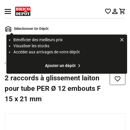
Accueil Brico Dépôt
Ouvrir le menu
Sélectionner Un Dépôt
Bénéficier des meilleurs prix
Rechercher
Visualiser les stocks
un
Accéder aux arrivages de votre dépôt
produit,
ou
Tube et raccord PER
Ajouter un dépôt
une
page
2 raccords à glissement laiton
Ajouter
pour tube PER Ø 12 embouts F
15 x 21 mm