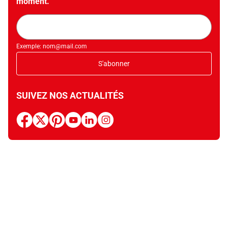
moment.
Adresse
mail
Exemple: nom@mail.com
S'abonner
SUIVEZ NOS ACTUALITÉS
facebook
x
pinterest
youtube
linkedin
instagram