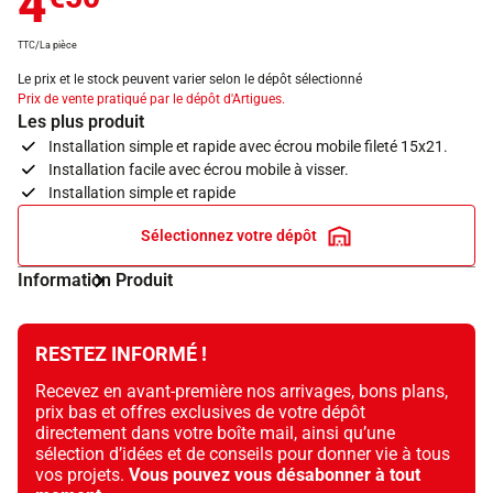
4
TTC/La pièce
Le prix et le stock peuvent varier selon le dépôt sélectionné
Prix de vente pratiqué par le dépôt d'Artigues.
Les plus produit
Installation simple et rapide avec écrou mobile fileté 15x21.
Installation facile avec écrou mobile à visser.
Installation simple et rapide
Sélectionnez votre dépôt
Information Produit
RESTEZ INFORMÉ !
Recevez en avant-première nos arrivages, bons plans,
prix bas et offres exclusives de votre dépôt
directement dans votre boîte mail, ainsi qu’une
sélection d’idées et de conseils pour donner vie à tous
vos projets.
Vous pouvez vous désabonner à tout