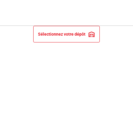
Sélectionnez votre dépôt
INFORMATIONS LÉGALES
NOS ENGAGEMENTS ET EXPERTISE
PRIX ET RECOMPENSES
SERVICES BRICO DEPÔT
SERVICE CLIENT
PAIEMENT