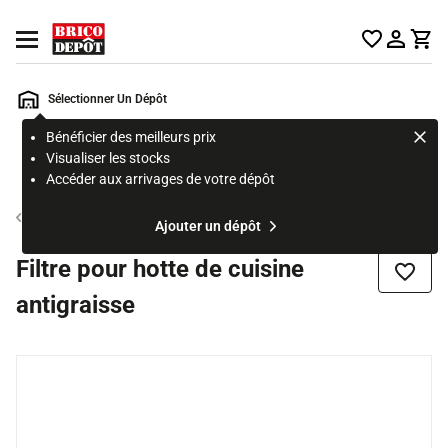
Accueil Brico Dépôt
Ouvrir le menu
Sélectionner Un Dépôt
Bénéficier des meilleurs prix
Rechercher
Visualiser les stocks
un
Accéder aux arrivages de votre dépôt
produit,
ou
Accessoire electroménager
Ajouter un dépôt
une
page
Filtre pour hotte de cuisine
Ajouter
antigraisse