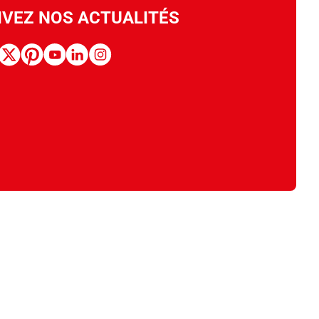
IVEZ NOS ACTUALITÉS
book
x
pinterest
youtube
linkedin
instagram