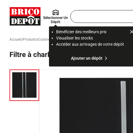
Accueil Brico Dépôt
Rechercher
Sélectionner Un
un
Dépôt
produit,
ou
Bénéficier des meilleurs prix
une
Visualiser les stocks
Accueil
Produits
Cuisine
Electroménager et équipement de cuisine
Electro
page
Accéder aux arrivages de votre dépôt
Filtre à charbon noir pour hotte "Circu
Ajouter un dépôt