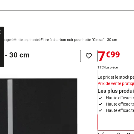
ménager
Hotte aspirante
Filtre à charbon noir pour hotte "Circus" - 30 cm
7
€99
s" - 30 cm
Ajouter à la liste de sou
TTC/La pièce
Le prix et le stock 
Prix de vente pratiq
Les plus produi
Haute efficacit
Haute efficacit
Haute efficacit