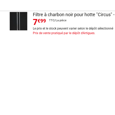
Filtre à charbon noir pour hotte "Circus" 
7
€99
TTC/La pièce
Le prix et le stock peuvent varier selon le dépôt sélectionné
Prix de vente pratiqué par le dépôt d'Artigues.
INFORMATIONS LÉGALES
Mentions légales
CGV
Exercer mon droit de rétractation
CGU carte client
Conditions des offres
Politique de protection des données
Politique cookies
Gérer mes préférences de cookies
Newsletter : se désinscrire
Formulaire d'exercice de droits