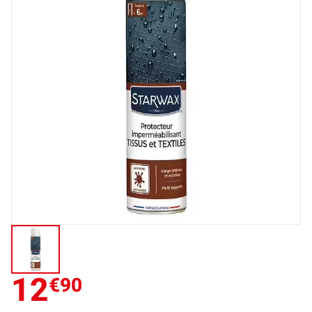
12
€90