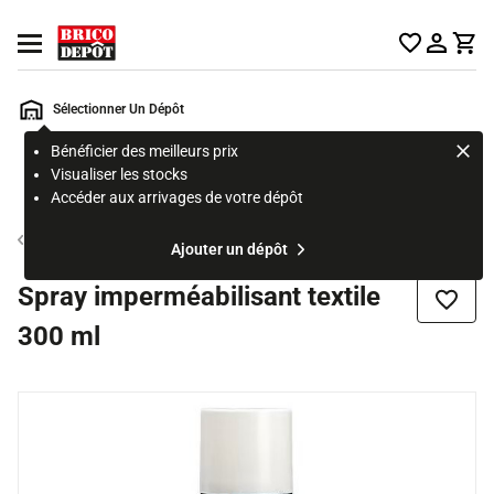
Accueil Brico Dépôt
Ouvrir le menu
Sélectionner Un Dépôt
Bénéficier des meilleurs prix
Rechercher
Visualiser les stocks
un
Accéder aux arrivages de votre dépôt
produit,
ou
Produit d'entretien
Ajouter un dépôt
une
page
Spray imperméabilisant textile
Ajouter
300 ml