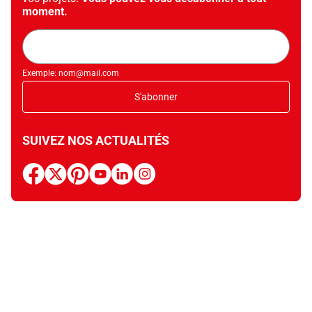
moment.
Adresse
mail
Exemple: nom@mail.com
S'abonner
SUIVEZ NOS ACTUALITÉS
facebook
x
pinterest
youtube
linkedin
instagram