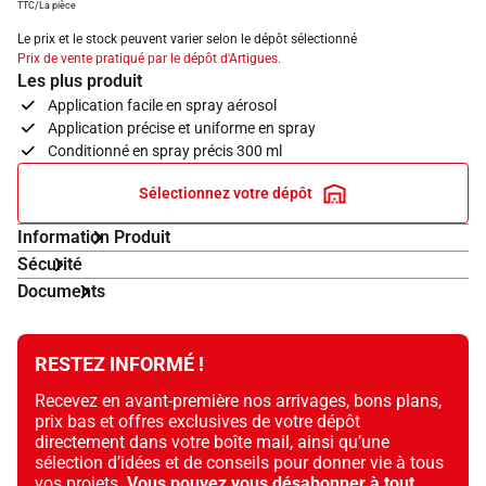
TTC/La pièce
Le prix et le stock peuvent varier selon le dépôt sélectionné
Prix de vente pratiqué par le dépôt d'Artigues.
Les plus produit
Application facile en spray aérosol
Application précise et uniforme en spray
Conditionné en spray précis 300 ml
Sélectionnez votre dépôt
Information Produit
Sécurité
Documents
RESTEZ INFORMÉ !
Recevez en avant-première nos arrivages, bons plans,
prix bas et offres exclusives de votre dépôt
directement dans votre boîte mail, ainsi qu’une
sélection d’idées et de conseils pour donner vie à tous
vos projets.
Vous pouvez vous désabonner à tout