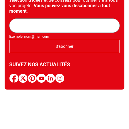
sélection d’idées et de conseils pour donner vie à tous
vos projets.
Vous pouvez vous désabonner à tout
moment.
Adresse
mail
Exemple: nom@mail.com
S'abonner
SUIVEZ NOS ACTUALITÉS
facebook
x
pinterest
youtube
linkedin
instagram