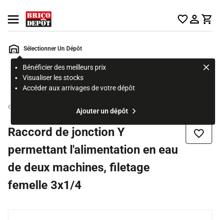
Accueil Brico Dépôt
Ouvrir le menu
Sélectionner Un Dépôt
Bénéficier des meilleurs prix
Rechercher
Visualiser les stocks
un
Accéder aux arrivages de votre dépôt
produit,
ou
Compresseur et accessoire
Ajouter un dépôt
une
page
Raccord de jonction Y
Ajouter
permettant l'alimentation en eau
de deux machines, filetage
femelle 3x1/4