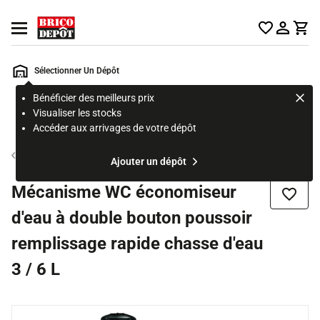
Accueil Brico Dépôt
Ouvrir le menu
Sélectionner Un Dépôt
Bénéficier des meilleurs prix
Rechercher
Visualiser les stocks
un
Accéder aux arrivages de votre dépôt
produit,
ou
Chasse d'eau
Ajouter un dépôt
une
page
Mécanisme WC économiseur
Ajouter
d'eau à double bouton poussoir
remplissage rapide chasse d'eau
3 / 6 L