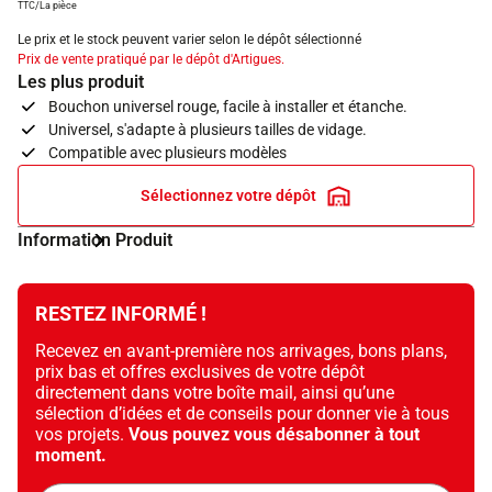
TTC/La pièce
Le prix et le stock peuvent varier selon le dépôt sélectionné
Prix de vente pratiqué par le dépôt d'Artigues.
Les plus produit
Bouchon universel rouge, facile à installer et étanche.
Universel, s'adapte à plusieurs tailles de vidage.
Compatible avec plusieurs modèles
Sélectionnez votre dépôt
Information Produit
RESTEZ INFORMÉ !
Recevez en avant-première nos arrivages, bons plans,
prix bas et offres exclusives de votre dépôt
directement dans votre boîte mail, ainsi qu’une
sélection d’idées et de conseils pour donner vie à tous
vos projets.
Vous pouvez vous désabonner à tout
moment.