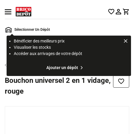
Accueil Brico Dépôt
Ouvrir le menu
Sélectionner Un Dépôt
Bénéficier des meilleurs prix
Rechercher
Visualiser les stocks
un
Accéder aux arrivages de votre dépôt
produit,
ou
Evacuation pour vasque et lavabo
Ajouter un dépôt
une
page
Bouchon universel 2 en 1 vidage,
Ajouter
rouge