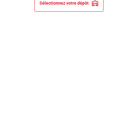
Sélectionnez votre dépôt
INFORMATIONS LÉGALES
NOS ENGAGEMENTS ET EXPERTISE
PRIX ET RECOMPENSES
SERVICES BRICO DEPÔT
SERVICE CLIENT