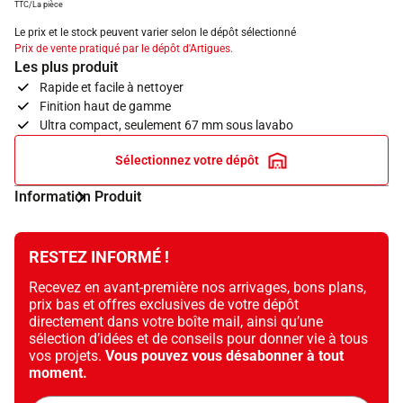
TTC/La pièce
Le prix et le stock peuvent varier selon le dépôt sélectionné
Prix de vente pratiqué par le dépôt d'Artigues.
Les plus produit
Rapide et facile à nettoyer
Finition haut de gamme
Ultra compact, seulement 67 mm sous lavabo
Sélectionnez votre dépôt
Information Produit
RESTEZ INFORMÉ !
Recevez en avant-première nos arrivages, bons plans,
prix bas et offres exclusives de votre dépôt
directement dans votre boîte mail, ainsi qu’une
sélection d’idées et de conseils pour donner vie à tous
vos projets.
Vous pouvez vous désabonner à tout
moment.