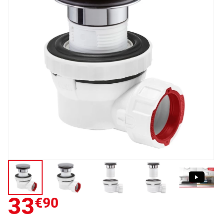
33
€90