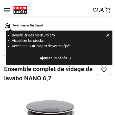
Accueil Brico Dépôt
Ouvrir le menu
Sélectionner Un Dépôt
Bénéficier des meilleurs prix
Rechercher
Visualiser les stocks
un
Accéder aux arrivages de votre dépôt
produit,
ou
Evacuation pour vasque et lavabo
Ajouter un dépôt
une
page
Ensemble complet de vidage de
Ajouter
lavabo NANO 6,7