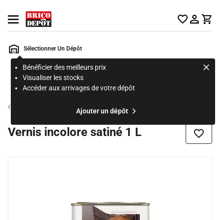
Accueil Brico Dépôt
Ouvrir le menu
Sélectionner Un Dépôt
Bénéficier des meilleurs prix
Rechercher
Visualiser les stocks
un
Accéder aux arrivages de votre dépôt
produit,
ou
Vitrificateur, vernis, huile et produit bois intérieur
Ajouter un dépôt
une
page
Vernis incolore satiné 1 L
Ajouter