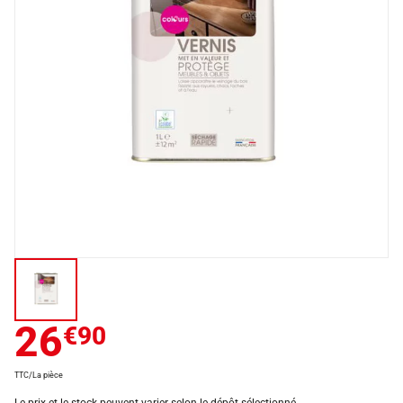
26
€90
TTC/La pièce