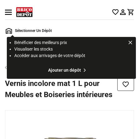
Accueil Brico Dépôt
Ouvrir le menu
Sélectionner Un Dépôt
Bénéficier des meilleurs prix
Rechercher
Visualiser les stocks
un
Accéder aux arrivages de votre dépôt
produit,
ou
Vitrificateur, vernis, huile et produit bois intérieur
Ajouter un dépôt
une
page
Vernis incolore mat 1 L pour
Ajouter
Meubles et Boiseries intérieures