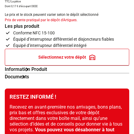
TTC/La pièce
Dont 0,17 € d'éco-part DEEE
Le prix et le stock peuvent varier selon le dépôt sélectionné
Prix de vente pratiqué par le dépôt d'Artigues.
Les plus produit
Conforme NFC 15-100
Équipé d’interrupteur différentiel et disjoncteurs fiables
Équipé d’interrupteur différentiel intégré
Sélectionnez votre dépôt
Information Produit
Documents
RESTEZ INFORMÉ !
Recevez en avant-première nos arrivages, bons plans,
prix bas et offres exclusives de votre dépôt
directement dans votre boîte mail, ainsi qu’une
sélection d’idées et de conseils pour donner vie à tous
vos projets.
Vous pouvez vous désabonner à tout