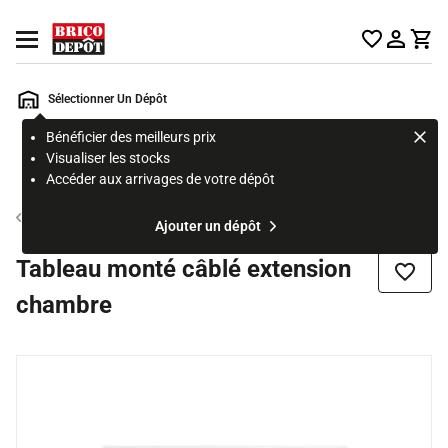
Accueil Brico Dépôt
Ouvrir le menu
Sélectionner Un Dépôt
Bénéficier des meilleurs prix
Rechercher
Visualiser les stocks
un
Accéder aux arrivages de votre dépôt
produit,
ou
Tableau électrique monté cablé
Ajouter un dépôt
une
page
Tableau monté câblé extension
Ajouter
chambre