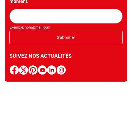
moment.
Adresse
mail
Exemple: nom@mail.com
S'abonner
SUIVEZ NOS ACTUALITÉS
facebook
x
pinterest
youtube
linkedin
instagram