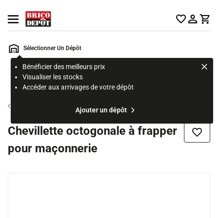
Accueil Brico Dépôt
Ouvrir le menu
Sélectionner Un Dépôt
Bénéficier des meilleurs prix
Rechercher
Visualiser les stocks
un
Accéder aux arrivages de votre dépôt
produit,
ou
Outil du maçon
Ajouter un dépôt
une
page
Chevillette octogonale à frapper
Ajouter
pour maçonnerie