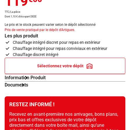
119
TTC/La pièce
Dont 1,10 € d'éco-part DEEE
Le prix et le stock peuvent varier selon le dépôt sélectionné
Prix de vente pratiqué par le dépôt d'Artigues.
Les plus produit
Chauffage intégré discret pour repas en extérieur
Chauffage intégré pour repas conviviaux en extérieur
Chauffage discret intégré
Sélectionnez votre dépôt
Information Produit
Documents
RESTEZ INFORMÉ !
Recevez en avant-première nos arrivages, bons plans,
prix bas et offres exclusives de votre dépôt
directement dans votre boîte mail, ainsi qu’une