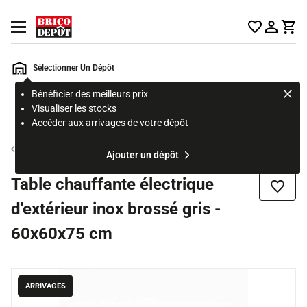
Accueil Brico Dépôt
Ouvrir le menu
Sélectionner Un Dépôt
Bénéficier des meilleurs prix
Rechercher
Visualiser les stocks
un
Accéder aux arrivages de votre dépôt
produit,
ou
Chauffage d'appoint électrique
Ajouter un dépôt
une
page
Table chauffante électrique
Ajouter
d'extérieur inox brossé gris -
60x60x75 cm
ARRIVAGES