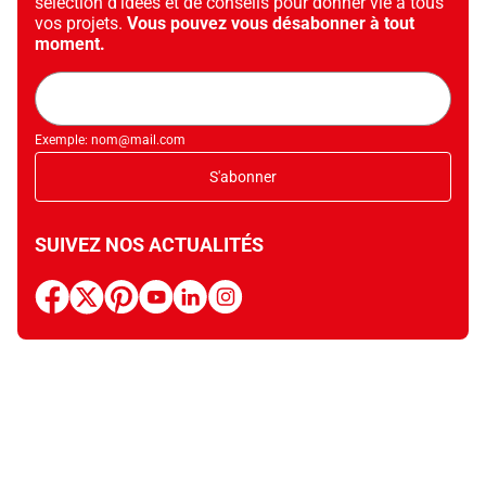
sélection d’idées et de conseils pour donner vie à tous
vos projets.
Vous pouvez vous désabonner à tout
moment.
Adresse
mail
Exemple: nom@mail.com
S'abonner
SUIVEZ NOS ACTUALITÉS
facebook
x
pinterest
youtube
linkedin
instagram