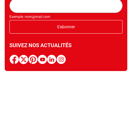
Adresse
mail
Exemple: nom@mail.com
S'abonner
SUIVEZ NOS ACTUALITÉS
facebook
x
pinterest
youtube
linkedin
instagram