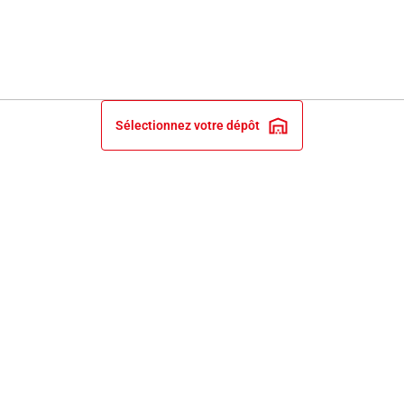
Sélectionnez votre dépôt
INFORMATIONS LÉGALES
NOS ENGAGEMENTS ET EXPERTISE