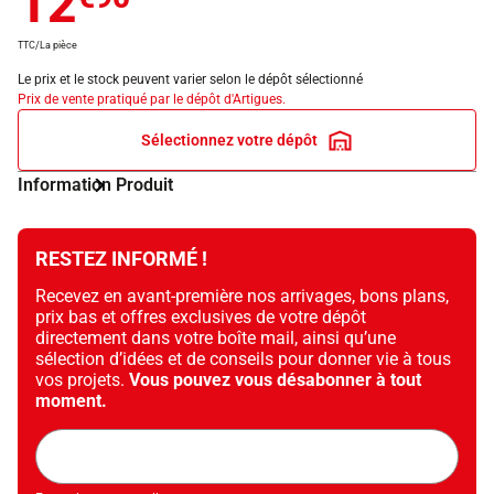
12
TTC/La pièce
Le prix et le stock peuvent varier selon le dépôt sélectionné
Prix de vente pratiqué par le dépôt d'Artigues.
Sélectionnez votre dépôt
Information Produit
RESTEZ INFORMÉ !
Recevez en avant-première nos arrivages, bons plans,
prix bas et offres exclusives de votre dépôt
directement dans votre boîte mail, ainsi qu’une
sélection d’idées et de conseils pour donner vie à tous
vos projets.
Vous pouvez vous désabonner à tout
moment.
Adresse
mail