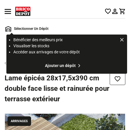
Accueil Brico Dépôt
Ouvrir le menu
Sélectionner Un Dépôt
Bénéficier des meilleurs prix
Rechercher
Visualiser les stocks
un
Accéder aux arrivages de votre dépôt
produit,
ou
Lame de terrasse bois
Ajouter un dépôt
une
page
Lame épicéa 28x17,5x390 cm
Ajouter
double face lisse et rainurée pour
terrasse extérieur
ARRIVAGES