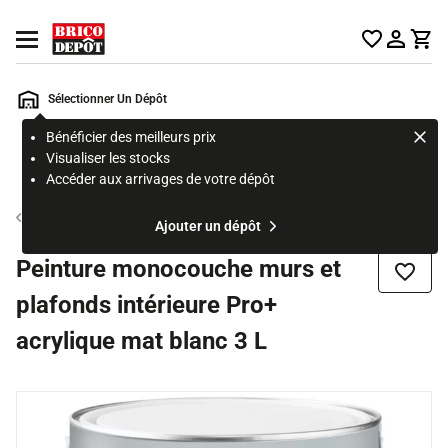
Accueil Brico Dépôt
Ouvrir le menu
Sélectionner Un Dépôt
Bénéficier des meilleurs prix
Rechercher
Visualiser les stocks
un
Accéder aux arrivages de votre dépôt
produit,
ou
Peinture blanche mur et plafond
Ajouter un dépôt
une
page
Peinture monocouche murs et
Ajouter
plafonds intérieure Pro+
acrylique mat blanc 3 L