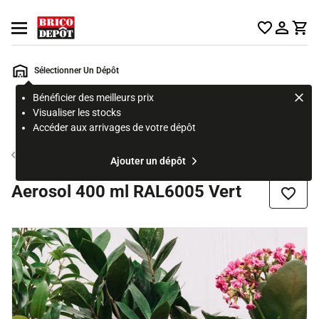
Accueil Brico Dépôt
Ouvrir le menu
Sélectionner Un Dépôt
Bénéficier des meilleurs prix
Rechercher
Visualiser les stocks
un
Accéder aux arrivages de votre dépôt
produit,
ou
Aérosol et peinture en bombe
Ajouter un dépôt
une
page
Aerosol 400 ml RAL6005 Vert
Ajouter