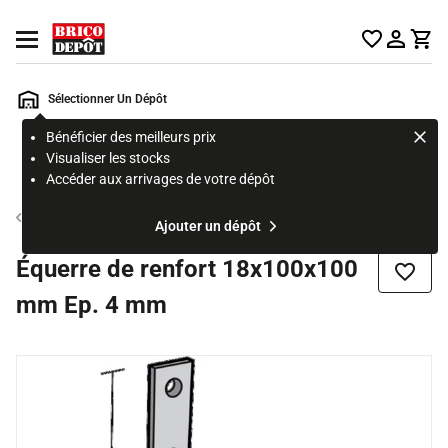
Accueil Brico Dépôt
Ouvrir le menu
Sélectionner Un Dépôt
Bénéficier des meilleurs prix
Rechercher
Visualiser les stocks
un
Accéder aux arrivages de votre dépôt
produit,
ou
Connecteur
Ajouter un dépôt
une
page
Équerre de renfort 18x100x100
Ajouter
mm Ep. 4 mm