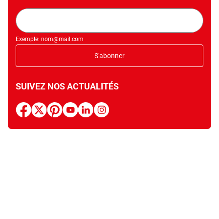
Adresse
mail
Exemple: nom@mail.com
S'abonner
SUIVEZ NOS ACTUALITÉS
facebook
x
pinterest
youtube
linkedin
instagram