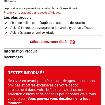
TTC/La pièce
Le prix et le stock peuvent varier selon le dépôt sélectionné
Prix de vente pratiqué par le dépôt d'Artigues.
Les plus produit
Fixation solide pour étagères et supports décoratifs
Acier D11 robuste avec protection anti-oxydation efficace
Acier résistant et anti-oxydation
Sélectionnez votre dépôt
Information Produit
Documents
RESTEZ INFORMÉ !
Recevez en avant-première nos arrivages, bons plans,
prix bas et offres exclusives de votre dépôt
directement dans votre boîte mail, ainsi qu’une
sélection d’idées et de conseils pour donner vie à tous
vos projets.
Vous pouvez vous désabonner à tout
moment.