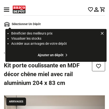
Accueil Brico Dépôt
Ouvrir le menu
Sélectionner Un Dépôt
Bénéficier des meilleurs prix
Rechercher
Visualiser les stocks
un
Accéder aux arrivages de votre dépôt
produit,
ou
Porte coulissante
Ajouter un dépôt
une
page
Kit porte coulissante en MDF
Ajouter
décor chêne miel avec rail
aluminium 204 x 83 cm
ARRIVAGES