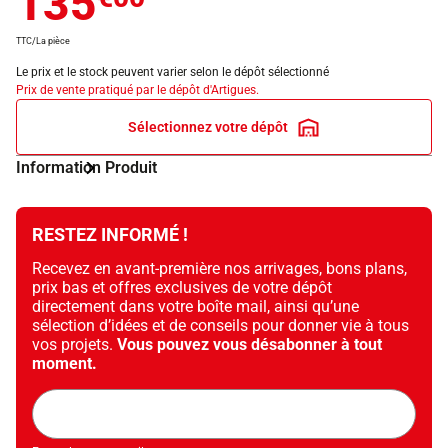
135
TTC/La pièce
Le prix et le stock peuvent varier selon le dépôt sélectionné
Prix de vente pratiqué par le dépôt d'Artigues.
Sélectionnez votre dépôt
Information Produit
RESTEZ INFORMÉ !
Recevez en avant-première nos arrivages, bons plans,
prix bas et offres exclusives de votre dépôt
directement dans votre boîte mail, ainsi qu’une
sélection d’idées et de conseils pour donner vie à tous
vos projets.
Vous pouvez vous désabonner à tout
moment.
Adresse
mail