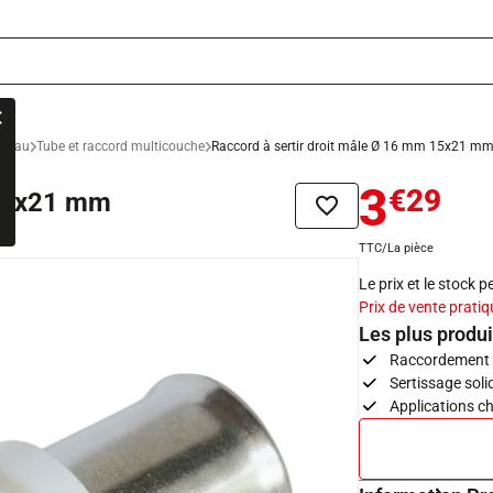
n eau
Tube et raccord multicouche
Raccord à sertir droit mâle Ø 16 mm 15x21 m
3
€29
 15x21 mm
Ajouter à la liste de sou
TTC/La pièce
Le prix et le stock 
Prix de vente pratiq
Les plus produi
Raccordement s
Sertissage soli
Applications ch