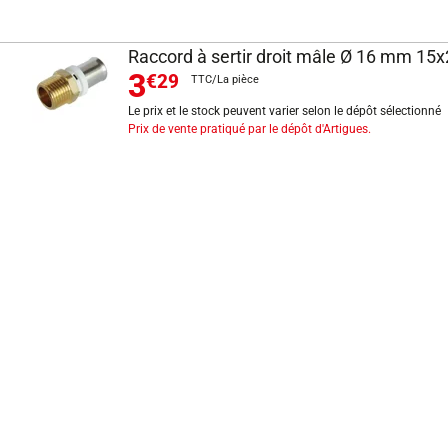
Raccord à sertir droit mâle Ø 16 mm 1
3
€29
TTC/La pièce
Le prix et le stock peuvent varier selon le dépôt sélectionné
Prix de vente pratiqué par le dépôt d'Artigues.
INFORMATIONS LÉGALES
Mentions légales
CGV
Exercer mon droit de rétractation
CGU carte client
Conditions des offres
Politique de protection des données
Politique cookies
Gérer mes préférences de cookies
Newsletter : se désinscrire
Formulaire d'exercice de droits