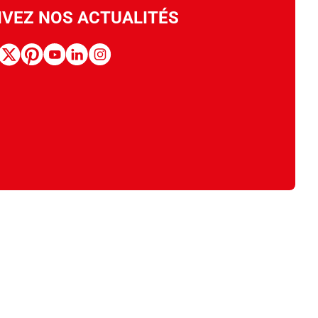
IVEZ NOS ACTUALITÉS
book
x
pinterest
youtube
linkedin
instagram