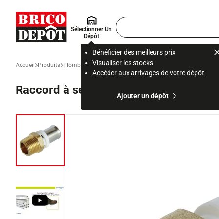
Accueil Brico Dépôt
Rechercher
Sélectionner Un
un
Dépôt
produit,
ou
Bénéficier des meilleurs prix
une
Visualiser les stocks
Accueil
Produits
Plomberie
Distribution et production d’eau
Alimentation e
page
Accéder aux arrivages de votre dépôt
Raccord à sertir droit mâle Ø 16 mm
Ajouter un dépôt