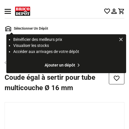
Accueil Brico Dépôt
Ouvrir le menu
Sélectionner Un Dépôt
Bénéficier des meilleurs prix
Rechercher
Visualiser les stocks
un
Accéder aux arrivages de votre dépôt
produit,
ou
Tube et raccord multicouche
Ajouter un dépôt
une
page
Coude égal à sertir pour tube
Ajouter
multicouche Ø 16 mm