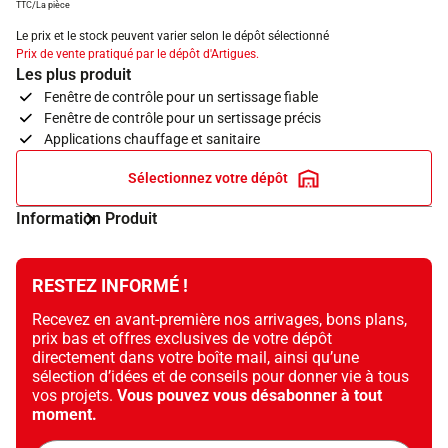
TTC/La pièce
Le prix et le stock peuvent varier selon le dépôt sélectionné
Prix de vente pratiqué par le dépôt d'Artigues.
Les plus produit
Fenêtre de contrôle pour un sertissage fiable
Fenêtre de contrôle pour un sertissage précis
Applications chauffage et sanitaire
Sélectionnez votre dépôt
Information Produit
RESTEZ INFORMÉ !
Recevez en avant-première nos arrivages, bons plans,
prix bas et offres exclusives de votre dépôt
directement dans votre boîte mail, ainsi qu’une
sélection d’idées et de conseils pour donner vie à tous
vos projets.
Vous pouvez vous désabonner à tout
moment.