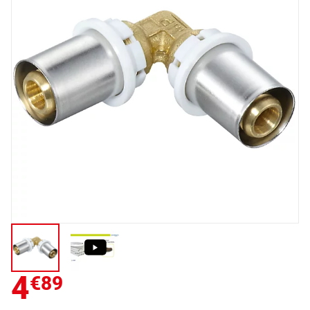
4
€89