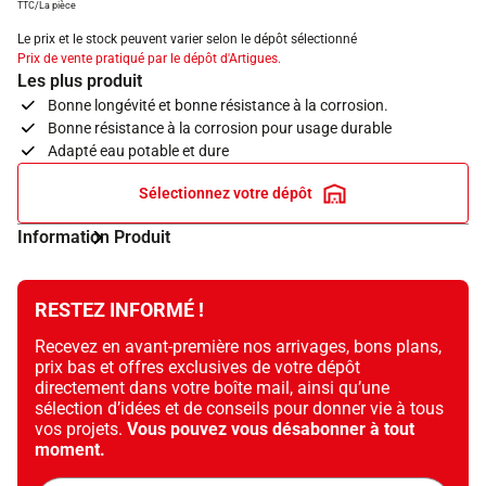
TTC/La pièce
Le prix et le stock peuvent varier selon le dépôt sélectionné
Prix de vente pratiqué par le dépôt d'Artigues.
Les plus produit
Bonne longévité et bonne résistance à la corrosion.
Bonne résistance à la corrosion pour usage durable
Adapté eau potable et dure
Sélectionnez votre dépôt
Information Produit
RESTEZ INFORMÉ !
Recevez en avant-première nos arrivages, bons plans,
prix bas et offres exclusives de votre dépôt
directement dans votre boîte mail, ainsi qu’une
sélection d’idées et de conseils pour donner vie à tous
vos projets.
Vous pouvez vous désabonner à tout
moment.