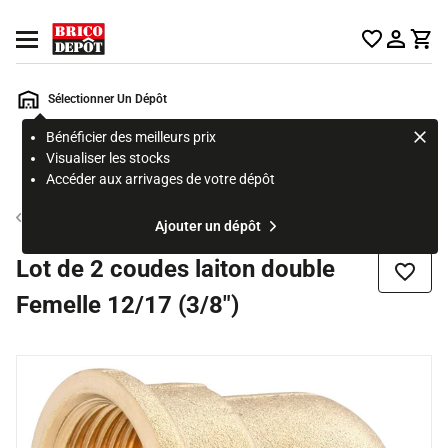
Accueil Brico Dépôt
Ouvrir le menu
Sélectionner Un Dépôt
Bénéficier des meilleurs prix
Rechercher
Visualiser les stocks
un
Accéder aux arrivages de votre dépôt
produit,
ou
Tube et raccord multicouche
Ajouter un dépôt
une
page
Lot de 2 coudes laiton double
Ajouter
Femelle 12/17 (3/8")