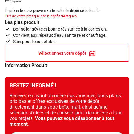
TTC/La pièce
Le prix et le stock peuvent varier selon le dépôt sélectionné
Prix de vente pratiqué par le dépôt d'Artigues.
Les plus produit
Bonne longévité et bonne résistance à la corrosion.
Convient aux réseaux d'eau sanitaire et chauffage.
Sain pour l’eau potable
Sélectionnez votre dépôt
Information Produit
RESTEZ INFORMÉ !
Recevez en avant-première nos arrivages, bons plans,
prix bas et offres exclusives de votre dépôt
directement dans votre boîte mail, ainsi qu’une
sélection d’idées et de conseils pour donner vie à tous
vos projets.
Vous pouvez vous désabonner à tout
moment.