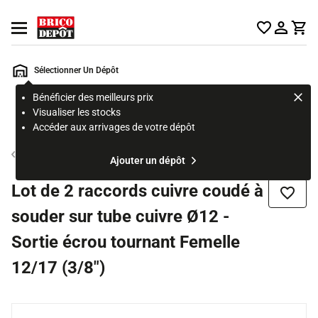
Accueil Brico Dépôt
Ouvrir le menu
Sélectionner Un Dépôt
Bénéficier des meilleurs prix
Rechercher
Visualiser les stocks
un
Accéder aux arrivages de votre dépôt
produit,
ou
Tube et raccord cuivre
Ajouter un dépôt
une
page
Lot de 2 raccords cuivre coudé à
Ajouter
souder sur tube cuivre Ø12 -
Sortie écrou tournant Femelle
12/17 (3/8")