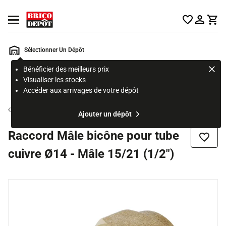
Accueil Brico Dépôt
Ouvrir le menu
Sélectionner Un Dépôt
Bénéficier des meilleurs prix
Rechercher
Visualiser les stocks
un
Accéder aux arrivages de votre dépôt
produit,
ou
Tube et raccord cuivre
Ajouter un dépôt
une
page
Raccord Mâle bicône pour tube
Ajouter
cuivre Ø14 - Mâle 15/21 (1/2")