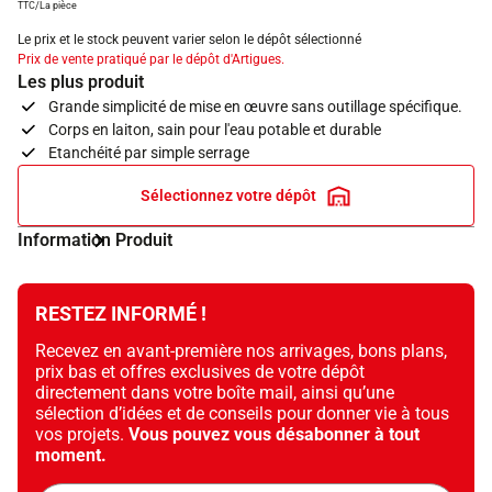
TTC/La pièce
Le prix et le stock peuvent varier selon le dépôt sélectionné
Prix de vente pratiqué par le dépôt d'Artigues.
Les plus produit
Grande simplicité de mise en œuvre sans outillage spécifique.
Corps en laiton, sain pour l'eau potable et durable
Etanchéité par simple serrage
Sélectionnez votre dépôt
Information Produit
RESTEZ INFORMÉ !
Recevez en avant-première nos arrivages, bons plans,
prix bas et offres exclusives de votre dépôt
directement dans votre boîte mail, ainsi qu’une
sélection d’idées et de conseils pour donner vie à tous
vos projets.
Vous pouvez vous désabonner à tout
moment.