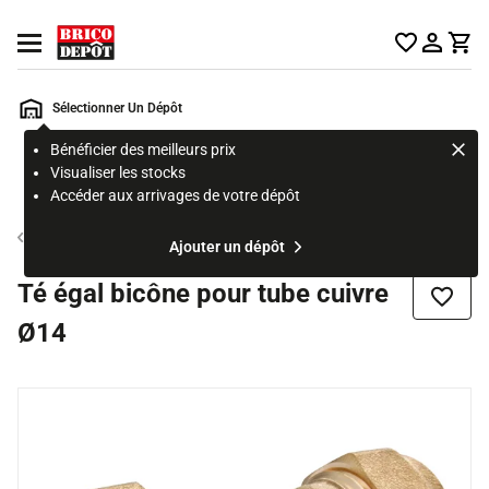
Accueil Brico Dépôt
Ouvrir le menu
Sélectionner Un Dépôt
Bénéficier des meilleurs prix
Rechercher
Visualiser les stocks
un
Accéder aux arrivages de votre dépôt
produit,
ou
Tube et raccord cuivre
Ajouter un dépôt
une
page
Té égal bicône pour tube cuivre
Ajouter
Ø14