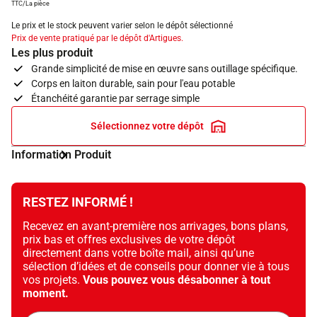
TTC/La pièce
Le prix et le stock peuvent varier selon le dépôt sélectionné
Prix de vente pratiqué par le dépôt d'Artigues.
Les plus produit
Grande simplicité de mise en œuvre sans outillage spécifique.
Corps en laiton durable, sain pour l'eau potable
Étanchéité garantie par serrage simple
Sélectionnez votre dépôt
Information Produit
RESTEZ INFORMÉ !
Recevez en avant-première nos arrivages, bons plans,
prix bas et offres exclusives de votre dépôt
directement dans votre boîte mail, ainsi qu’une
sélection d’idées et de conseils pour donner vie à tous
vos projets.
Vous pouvez vous désabonner à tout
moment.