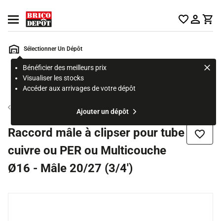
Accueil Brico Dépôt
Ouvrir le menu
Sélectionner Un Dépôt
Bénéficier des meilleurs prix
Rechercher
Visualiser les stocks
un
Accéder aux arrivages de votre dépôt
produit,
ou
Tube et raccord multicouche
Ajouter un dépôt
une
page
Raccord mâle à clipser pour tube
Ajouter
cuivre ou PER ou Multicouche
Ø16 - Mâle 20/27 (3/4')