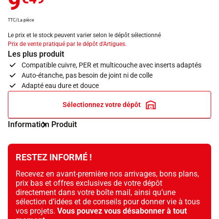
9
TTC/La pièce
Le prix et le stock peuvent varier selon le dépôt sélectionné
Prix de vente pratiqué par le dépôt d'Artigues.
Les plus produit
Compatible cuivre, PER et multicouche avec inserts adaptés
Auto-étanche, pas besoin de joint ni de colle
Adapté eau dure et douce
Sélectionnez votre dépôt
Information Produit
RESTEZ INFORMÉ !
Recevez en avant-première nos arrivages, bons plans,
prix bas et offres exclusives de votre dépôt
directement dans votre boîte mail, ainsi qu’une
sélection d’idées et de conseils pour donner vie à tous
vos projets.
Vous pouvez vous désabonner à tout