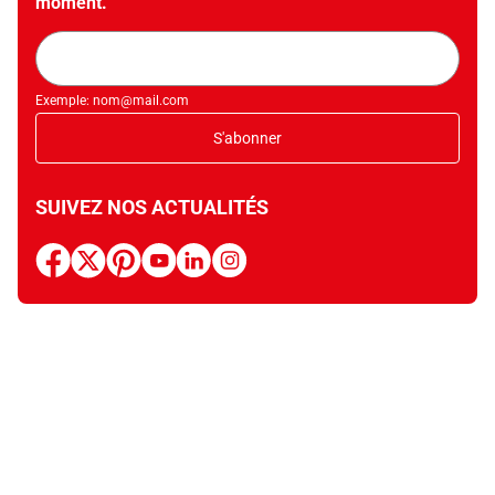
moment.
Adresse
mail
Exemple: nom@mail.com
S'abonner
SUIVEZ NOS ACTUALITÉS
facebook
x
pinterest
youtube
linkedin
instagram