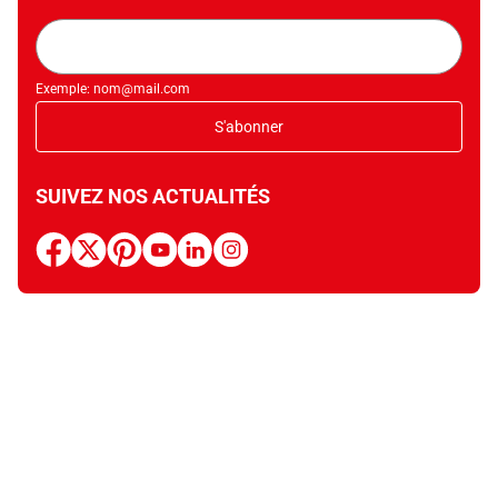
Adresse
mail
Exemple: nom@mail.com
S'abonner
SUIVEZ NOS ACTUALITÉS
facebook
x
pinterest
youtube
linkedin
instagram