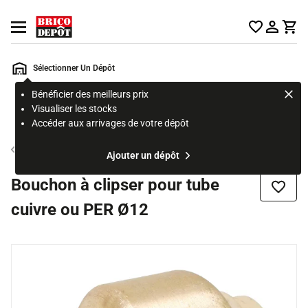
Accueil Brico Dépôt
Ouvrir le menu
Sélectionner Un Dépôt
Bénéficier des meilleurs prix
Rechercher
Visualiser les stocks
un
Accéder aux arrivages de votre dépôt
produit,
ou
Tube et raccord multicouche
Ajouter un dépôt
une
page
Bouchon à clipser pour tube
Ajouter
cuivre ou PER Ø12