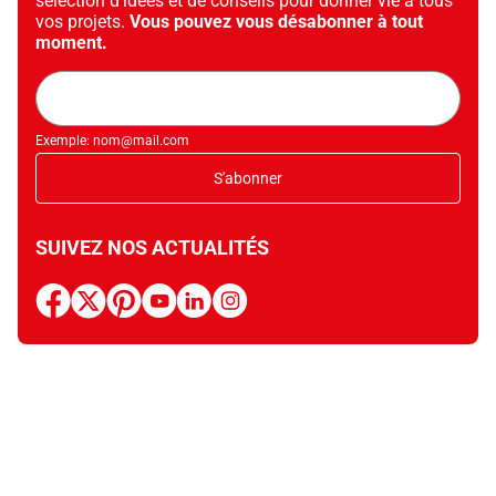
sélection d’idées et de conseils pour donner vie à tous
vos projets.
Vous pouvez vous désabonner à tout
moment.
Adresse
mail
Exemple: nom@mail.com
S'abonner
SUIVEZ NOS ACTUALITÉS
facebook
x
pinterest
youtube
linkedin
instagram