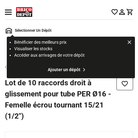
Accueil Brico Dépôt
Ouvrir le menu
Sélectionner Un Dépôt
Bénéficier des meilleurs prix
Rechercher
Visualiser les stocks
un
Accéder aux arrivages de votre dépôt
produit,
ou
Tube et raccord PER
Ajouter un dépôt
une
page
Lot de 10 raccords droit à
Ajouter
glissement pour tube PER Ø16 -
Femelle écrou tournant 15/21
(1/2")