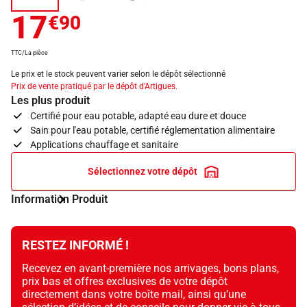
17
€90
TTC/La pièce
Le prix et le stock peuvent varier selon le dépôt sélectionné
Prix de vente pratiqué par le dépôt d'Artigues.
Les plus produit
Certifié pour eau potable, adapté eau dure et douce
Sain pour l'eau potable, certifié réglementation alimentaire
Applications chauffage et sanitaire
Sélectionnez votre dépôt
Information Produit
RESTEZ INFORMÉ !
Recevez en avant-première nos arrivages, bons plans,
prix bas et offres exclusives de votre dépôt
directement dans votre boîte mail, ainsi qu’une