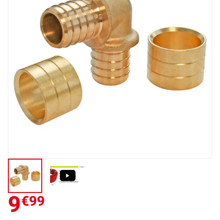
9
€99