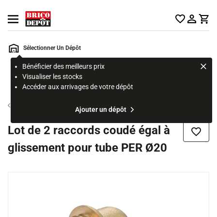
Accueil Brico Dépôt
Ouvrir le menu
Sélectionner Un Dépôt
Bénéficier des meilleurs prix
Rechercher
Visualiser les stocks
un
Accéder aux arrivages de votre dépôt
produit,
ou
Tube et raccord PER
Ajouter un dépôt
une
page
Lot de 2 raccords coudé égal à
Ajouter
glissement pour tube PER Ø20