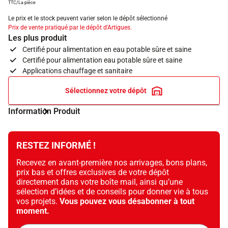
TTC/La pièce
Le prix et le stock peuvent varier selon le dépôt sélectionné
Prix de vente pratiqué par le dépôt d'Artigues.
Les plus produit
Certifié pour alimentation en eau potable sûre et saine
Certifié pour alimentation eau potable sûre et saine
Applications chauffage et sanitaire
Sélectionnez votre dépôt
Information Produit
RESTEZ INFORMÉ !
Recevez en avant-première nos arrivages, bons plans,
prix bas et offres exclusives de votre dépôt
directement dans votre boîte mail, ainsi qu’une
sélection d’idées et de conseils pour donner vie à tous
vos projets.
Vous pouvez vous désabonner à tout
moment.