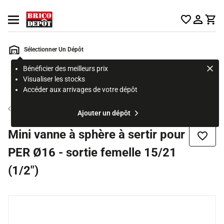
Accueil Brico Dépôt
Ouvrir le menu
Sélectionner Un Dépôt
Bénéficier des meilleurs prix
Rechercher
Visualiser les stocks
un
Accéder aux arrivages de votre dépôt
produit,
ou
Accessoire d'alimentation
Ajouter un dépôt
une
page
Mini vanne à sphère à sertir pour
Ajouter
PER Ø16 - sortie femelle 15/21
(1/2")