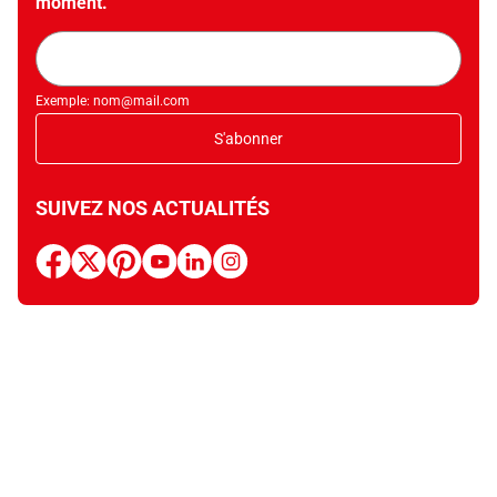
moment.
Adresse
mail
Exemple: nom@mail.com
S'abonner
SUIVEZ NOS ACTUALITÉS
facebook
x
pinterest
youtube
linkedin
instagram