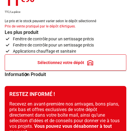
11
TTC/La pièce
Le prix et le stock peuvent varier selon le dépôt sélectionné
Prix de vente pratiqué par le dépôt d'Artigues.
Les plus produit
Fenêtre de contrôle pour un sertissage précis
Fenêtre de contrôle pour un sertissage précis
Applications chauffage et sanitaire
Sélectionnez votre dépôt
Information Produit
RESTEZ INFORMÉ !
Recevez en avant-première nos arrivages, bons plans,
prix bas et offres exclusives de votre dépôt
directement dans votre boîte mail, ainsi qu’une
sélection d’idées et de conseils pour donner vie à tous
vos projets.
Vous pouvez vous désabonner à tout