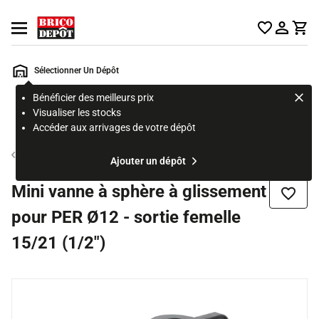
Accueil Brico Dépôt
Ouvrir le menu
Sélectionner Un Dépôt
Bénéficier des meilleurs prix
Rechercher
Visualiser les stocks
un
Accéder aux arrivages de votre dépôt
produit,
ou
Accessoire d'alimentation
Ajouter un dépôt
une
page
Mini vanne à sphère à glissement
Ajouter
pour PER Ø12 - sortie femelle
15/21 (1/2")