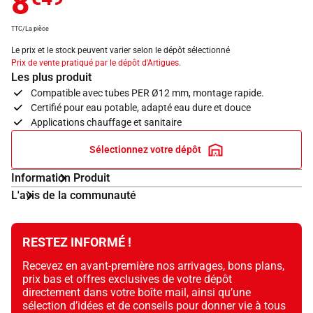
8
TTC/La pièce
Le prix et le stock peuvent varier selon le dépôt sélectionné
Prix de vente pratiqué par le dépôt d'Artigues.
Les plus produit
Compatible avec tubes PER Ø12 mm, montage rapide.
Certifié pour eau potable, adapté eau dure et douce
Applications chauffage et sanitaire
Sélectionnez votre dépôt
Information Produit
L'avis de la communauté
RESTEZ INFORMÉ !
Recevez en avant-première nos arrivages, bons plans,
prix bas et offres exclusives de votre dépôt
directement dans votre boîte mail, ainsi qu’une
sélection d’idées et de conseils pour donner vie à tous