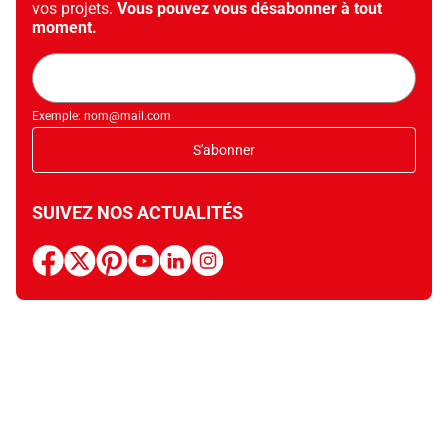
vos projets.
Vous pouvez vous désabonner à tout
moment.
Adresse
mail
Exemple: nom@mail.com
S'abonner
SUIVEZ NOS ACTUALITÉS
facebook
x
pinterest
youtube
linkedin
instagram