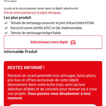
TTC/La pièce
Le prix et le stock peuvent varier selon le dépôt sélectionné
Prix de vente pratiqué par le dépôt d'Artigues.
Les plus produit
Témoin de sertissage assurant le joint d’étanchéité EPDM
Raccord cuivre certifié ATEC et QB, indémontable.
Témoin de sertissage intégré fiable
Sélectionnez votre dépôt
Information Produit
RESTEZ INFORMÉ !
Recevez en avant-première nos arrivages, bons plans,
prix bas et offres exclusives de votre dépôt
directement dans votre boîte mail, ainsi qu’une
sélection d’idées et de conseils pour donner vie à tous
vos projets.
Vous pouvez vous désabonner à tout
moment.