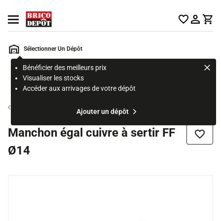
Accueil Brico Dépôt
Ouvrir le menu
Sélectionner Un Dépôt
Bénéficier des meilleurs prix
Rechercher
Visualiser les stocks
un
Accéder aux arrivages de votre dépôt
produit,
ou
Tube et raccord cuivre
Ajouter un dépôt
une
page
Manchon égal cuivre à sertir FF
Ajouter
Ø14