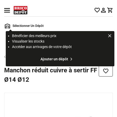
Accueil Brico Dépôt
Ouvrir le menu
Sélectionner Un Dépôt
Bénéficier des meilleurs prix
Rechercher
Visualiser les stocks
un
Accéder aux arrivages de votre dépôt
produit,
ou
Tube et raccord cuivre
Ajouter un dépôt
une
page
Manchon réduit cuivre à sertir FF
Ajouter
Ø14 Ø12