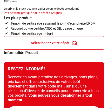
TTC/La pièce
Le prix et le stock peuvent varier selon le dépôt sélectionné
Prix de vente pratiqué par le dépôt d'Artigues.
Les plus produit
Témoin de sertissage assurant le joint d’étanchéité EPDM
Raccord cuivre certifié ATEC et QB, usage unique.
Témoin de sertissage intégré
Sélectionnez votre dépôt
Information Produit
RESTEZ INFORMÉ !
Recevez en avant-première nos arrivages, bons plans,
prix bas et offres exclusives de votre dépôt
directement dans votre boîte mail, ainsi qu’une
sélection d’idées et de conseils pour donner vie à tous
vos projets.
Vous pouvez vous désabonner à tout
moment.