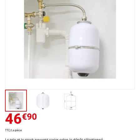
46
€90
TTC/La pièce