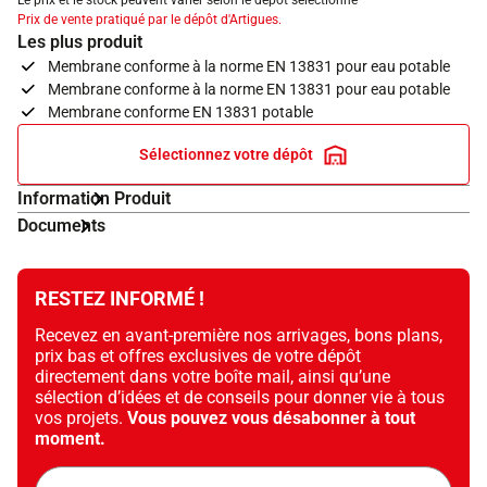
Le prix et le stock peuvent varier selon le dépôt sélectionné
Prix de vente pratiqué par le dépôt d'Artigues.
Les plus produit
Membrane conforme à la norme EN 13831 pour eau potable
Membrane conforme à la norme EN 13831 pour eau potable
Membrane conforme EN 13831 potable
Sélectionnez votre dépôt
Information Produit
Documents
RESTEZ INFORMÉ !
Recevez en avant-première nos arrivages, bons plans,
prix bas et offres exclusives de votre dépôt
directement dans votre boîte mail, ainsi qu’une
sélection d’idées et de conseils pour donner vie à tous
vos projets.
Vous pouvez vous désabonner à tout
moment.
Adresse