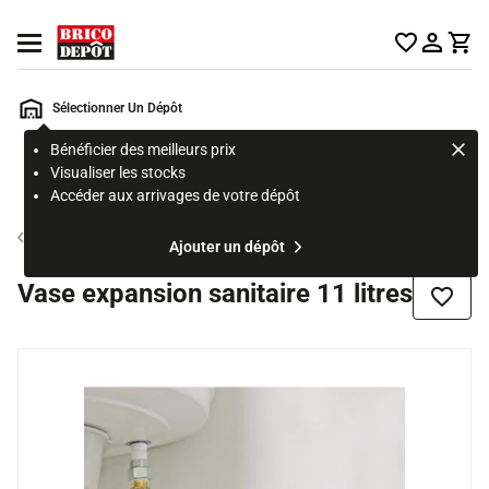
Accueil Brico Dépôt
Ouvrir le menu
Sélectionner Un Dépôt
Bénéficier des meilleurs prix
Rechercher
Visualiser les stocks
un
Accéder aux arrivages de votre dépôt
produit,
ou
Accessoire de chauffe-eau
Ajouter un dépôt
une
page
Vase expansion sanitaire 11 litres
Ajouter