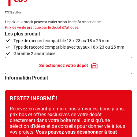
1
TTC/La pièce
Le prix et le stock peuvent varier selon le dépôt sélectionné
Prix de vente pratiqué par le dépôt d'Artigues.
Les plus produit
Type de raccord compatible 18 x 23 ou 18 x 25 mm
Type de raccord compatible avec tuyaux 18 x 23 ou 25 mm
Garantie 2 ans incluse
Sélectionnez votre dépôt
Information Produit
RESTEZ INFORMÉ !
Recevez en avant-première nos arrivages, bons plans,
prix bas et offres exclusives de votre dépôt
directement dans votre boîte mail, ainsi qu’une
sélection d’idées et de conseils pour donner vie à tous
vos projets.
Vous pouvez vous désabonner à tout