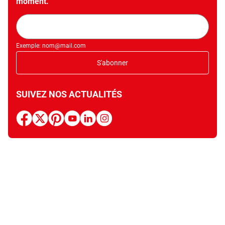
moment.
Adresse
mail
Exemple: nom@mail.com
S'abonner
SUIVEZ NOS ACTUALITÉS
facebook
x
pinterest
youtube
linkedin
instagram