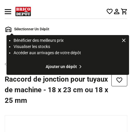
Accueil Brico Dépôt
Ouvrir le menu
Sélectionner Un Dépôt
Bénéficier des meilleurs prix
Rechercher
Visualiser les stocks
un
Accéder aux arrivages de votre dépôt
produit,
ou
Evacuation électroménager
Ajouter un dépôt
une
page
Raccord de jonction pour tuyaux
Ajouter
de machine - 18 x 23 cm ou 18 x
25 mm