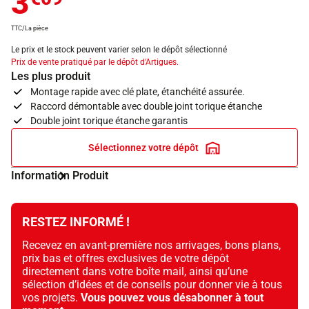
3
TTC/La pièce
Le prix et le stock peuvent varier selon le dépôt sélectionné
Prix de vente pratiqué par le dépôt d'Artigues.
Les plus produit
Montage rapide avec clé plate, étanchéité assurée.
Raccord démontable avec double joint torique étanche
Double joint torique étanche garantis
Sélectionnez votre dépôt
Information Produit
RESTEZ INFORMÉ !
Recevez en avant-première nos arrivages, bons plans,
prix bas et offres exclusives de votre dépôt
directement dans votre boîte mail, ainsi qu’une
sélection d’idées et de conseils pour donner vie à tous
vos projets.
Vous pouvez vous désabonner à tout