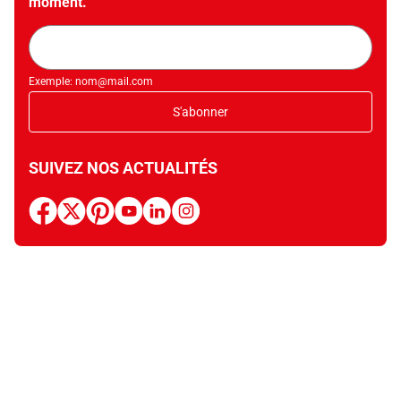
moment.
Adresse
mail
Exemple: nom@mail.com
S'abonner
SUIVEZ NOS ACTUALITÉS
facebook
x
pinterest
youtube
linkedin
instagram