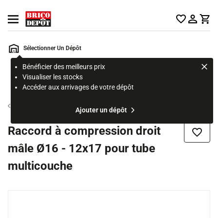
Accueil Brico Dépôt
Ouvrir le menu
Sélectionner Un Dépôt
Bénéficier des meilleurs prix
Rechercher
Visualiser les stocks
un
Accéder aux arrivages de votre dépôt
produit,
ou
Tube et raccord multicouche
Ajouter un dépôt
une
page
Raccord à compression droit
Ajouter
mâle Ø16 - 12x17 pour tube
multicouche