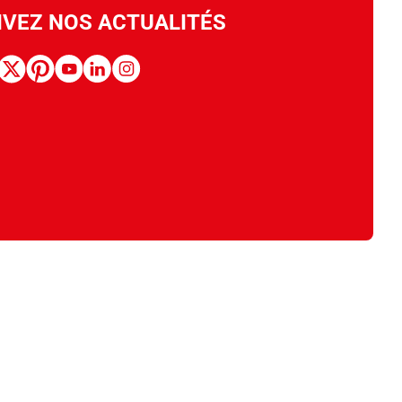
IVEZ NOS ACTUALITÉS
book
x
pinterest
youtube
linkedin
instagram