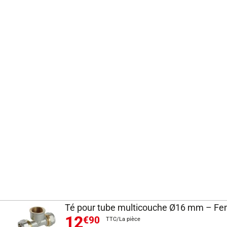
Té pour tube multicouche Ø16 mm – Fem
12
€90
TTC/La pièce