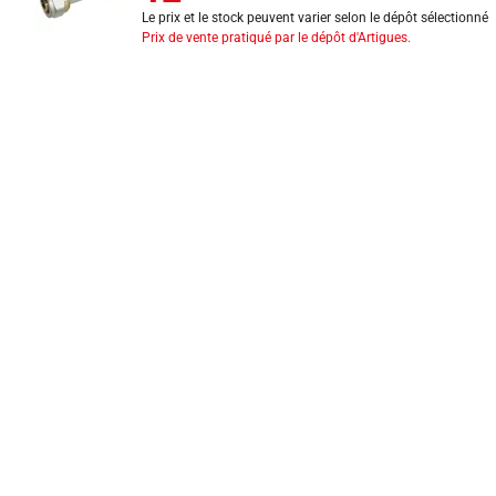
Le prix et le stock peuvent varier selon le dépôt sélectionné
Prix de vente pratiqué par le dépôt d'Artigues.
INFORMATIONS LÉGALES
Mentions légales
CGV
Exercer mon droit de rétractation
CGU carte client
Conditions des offres
Politique de protection des données
Politique cookies
Gérer mes préférences de cookies
Newsletter : se désinscrire
Formulaire d'exercice de droits
Indice de réparabilité
Déclarations de performance
Fiches de données de sécurité
Fiches qualité et caractéristiques environnementales