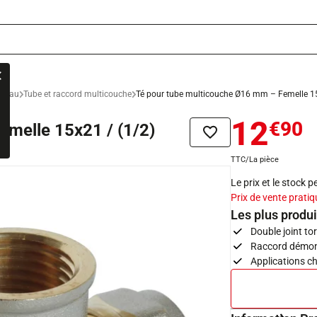
n eau
Tube et raccord multicouche
Té pour tube multicouche Ø16 mm – Femelle 15
12
€90
melle 15x21 / (1/2)
Ajouter à la liste de sou
TTC/La pièce
Le prix et le stock 
Prix de vente pratiq
Les plus produi
Double joint to
Raccord démont
Applications c