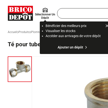
Accueil Brico Dépôt
Rechercher
Sélectionner Un
un
Dépôt
produit,
ou
Bénéficier des meilleurs prix
une
Visualiser les stocks
Accueil
Produits
Plomberie
Distribution et production d’eau
Alimentation e
page
Accéder aux arrivages de votre dépôt
Té pour tube multicouche Ø16 mm – Fe
Ajouter un dépôt