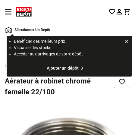
Accueil Brico Dépôt
Ouvrir le menu
Sélectionner Un Dépôt
Bénéficier des meilleurs prix
Rechercher
Visualiser les stocks
un
Accéder aux arrivages de votre dépôt
produit,
ou
Mousseur et brise-jet pour robinet
Ajouter un dépôt
une
page
Aérateur à robinet chromé
Ajouter
femelle 22/100