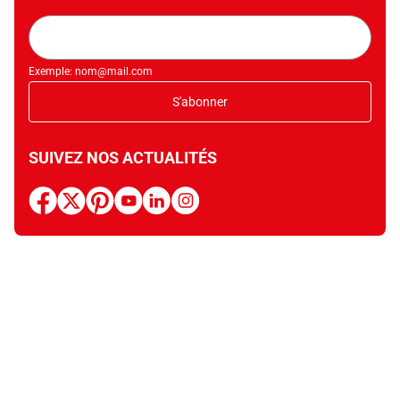
Adresse
mail
Exemple: nom@mail.com
S'abonner
SUIVEZ NOS ACTUALITÉS
facebook
x
pinterest
youtube
linkedin
instagram