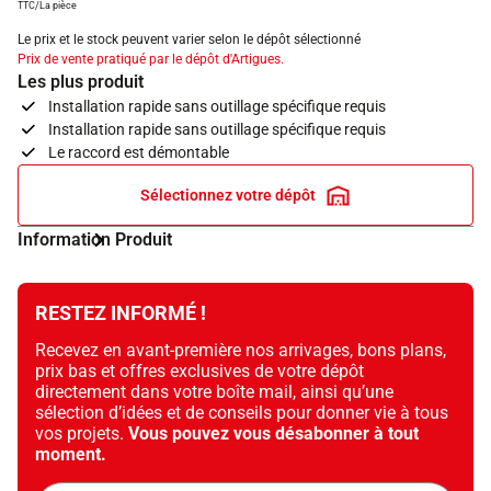
TTC/La pièce
Le prix et le stock peuvent varier selon le dépôt sélectionné
Prix de vente pratiqué par le dépôt d'Artigues.
Les plus produit
Installation rapide sans outillage spécifique requis
Installation rapide sans outillage spécifique requis
Le raccord est démontable
Sélectionnez votre dépôt
Information Produit
RESTEZ INFORMÉ !
Recevez en avant-première nos arrivages, bons plans,
prix bas et offres exclusives de votre dépôt
directement dans votre boîte mail, ainsi qu’une
sélection d’idées et de conseils pour donner vie à tous
vos projets.
Vous pouvez vous désabonner à tout
moment.