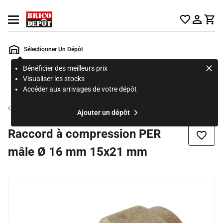
Accueil Brico Dépôt
Ouvrir le menu
Sélectionner Un Dépôt
Bénéficier des meilleurs prix
Rechercher
Visualiser les stocks
un
Accéder aux arrivages de votre dépôt
produit,
ou
Tube et raccord PER
Ajouter un dépôt
une
page
Raccord à compression PER
Ajouter
mâle Ø 16 mm 15x21 mm