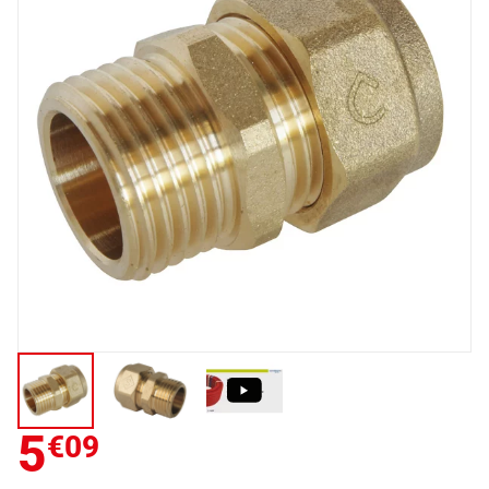
5
€09