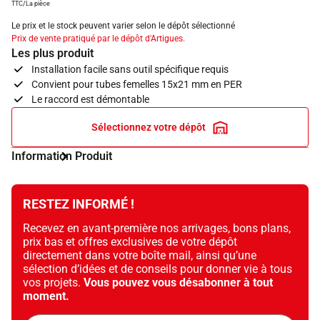
TTC/La pièce
Le prix et le stock peuvent varier selon le dépôt sélectionné
Prix de vente pratiqué par le dépôt d'Artigues.
Les plus produit
Installation facile sans outil spécifique requis
Convient pour tubes femelles 15x21 mm en PER
Le raccord est démontable
Sélectionnez votre dépôt
Information Produit
RESTEZ INFORMÉ !
Recevez en avant-première nos arrivages, bons plans,
prix bas et offres exclusives de votre dépôt
directement dans votre boîte mail, ainsi qu’une
sélection d’idées et de conseils pour donner vie à tous
vos projets.
Vous pouvez vous désabonner à tout
moment.