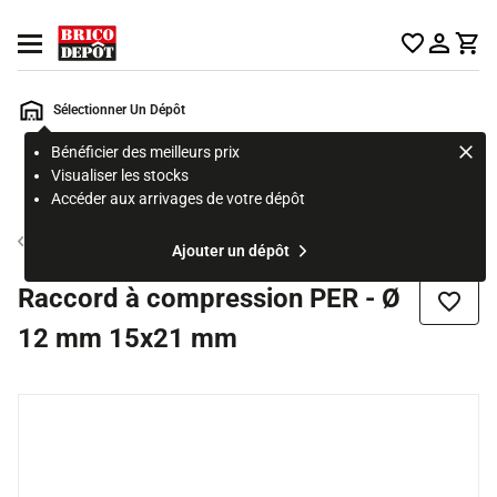
Accueil Brico Dépôt
Ouvrir le menu
Sélectionner Un Dépôt
Bénéficier des meilleurs prix
Rechercher
Visualiser les stocks
un
Accéder aux arrivages de votre dépôt
produit,
ou
Tube et raccord PER
Ajouter un dépôt
une
page
Raccord à compression PER - Ø
Ajouter
12 mm 15x21 mm