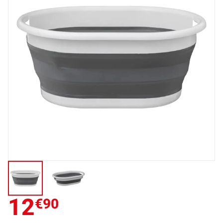
12
€90