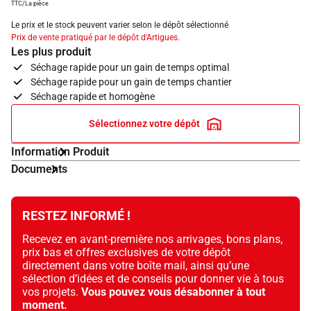
TTC/La pièce
Le prix et le stock peuvent varier selon le dépôt sélectionné
Prix de vente pratiqué par le dépôt d'Artigues.
Les plus produit
Séchage rapide pour un gain de temps optimal
Séchage rapide pour un gain de temps chantier
Séchage rapide et homogène
Sélectionnez votre dépôt
Information Produit
Documents
RESTEZ INFORMÉ !
Recevez en avant-première nos arrivages, bons plans,
prix bas et offres exclusives de votre dépôt
directement dans votre boîte mail, ainsi qu’une
sélection d’idées et de conseils pour donner vie à tous
vos projets.
Vous pouvez vous désabonner à tout
moment.