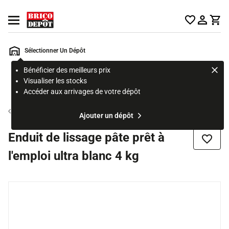
Accueil Brico Dépôt
Ouvrir le menu
Sélectionner Un Dépôt
Bénéficier des meilleurs prix
Rechercher
Visualiser les stocks
un
Accéder aux arrivages de votre dépôt
produit,
ou
Enduit de rebouchage, enduit de lissage et plâtre
Ajouter un dépôt
une
page
Enduit de lissage pâte prêt à
Ajouter
l'emploi ultra blanc 4 kg