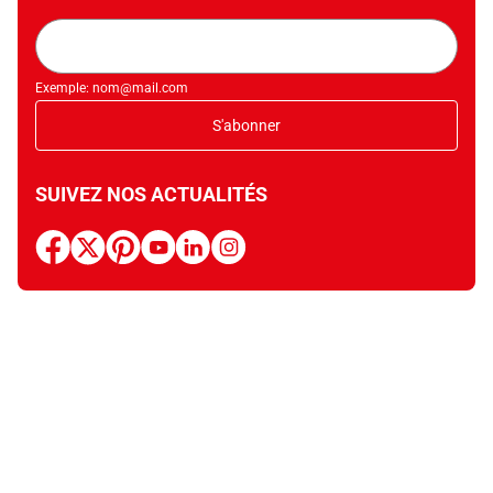
Adresse
mail
Exemple: nom@mail.com
S'abonner
SUIVEZ NOS ACTUALITÉS
facebook
x
pinterest
youtube
linkedin
instagram