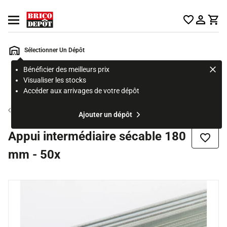
Accueil Brico Dépôt
Ouvrir le menu
Sélectionner Un Dépôt
Bénéficier des meilleurs prix
Rechercher
Visualiser les stocks
un
Accéder aux arrivages de votre dépôt
produit,
ou
Accessoire isolation
Ajouter un dépôt
une
page
Appui intermédiaire sécable 180
Ajouter
mm - 50x