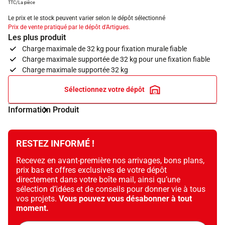
TTC/La pièce
Le prix et le stock peuvent varier selon le dépôt sélectionné
Prix de vente pratiqué par le dépôt d'Artigues.
Les plus produit
Charge maximale de 32 kg pour fixation murale fiable
Charge maximale supportée de 32 kg pour une fixation fiable
Charge maximale supportée 32 kg
Sélectionnez votre dépôt
Information Produit
RESTEZ INFORMÉ !
Recevez en avant-première nos arrivages, bons plans,
prix bas et offres exclusives de votre dépôt
directement dans votre boîte mail, ainsi qu’une
sélection d’idées et de conseils pour donner vie à tous
vos projets.
Vous pouvez vous désabonner à tout
moment.