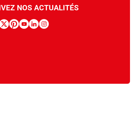
IVEZ NOS ACTUALITÉS
book
x
pinterest
youtube
linkedin
instagram