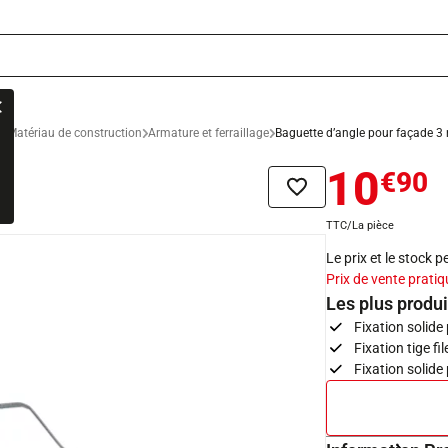
x
Matériau de construction
Armature et ferraillage
Baguette d’angle pour façade 3
10
€90
Ajouter à la liste de sou
TTC/La pièce
Le prix et le stock 
Prix de vente pratiq
Les plus produi
Fixation solide 
Fixation tige f
Fixation solide