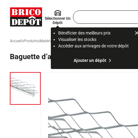
Accueil Brico Dépôt
Rechercher
Sélectionner Un
un
Dépôt
produit,
ou
Bénéficier des meilleurs prix
une
Visualiser les stocks
Accueil
Produits
Matériau et gros œuvre
Gros œuvre et évacuation des eau
page
Accéder aux arrivages de votre dépôt
Baguette d’angle pour façade 3 m
Ajouter un dépôt