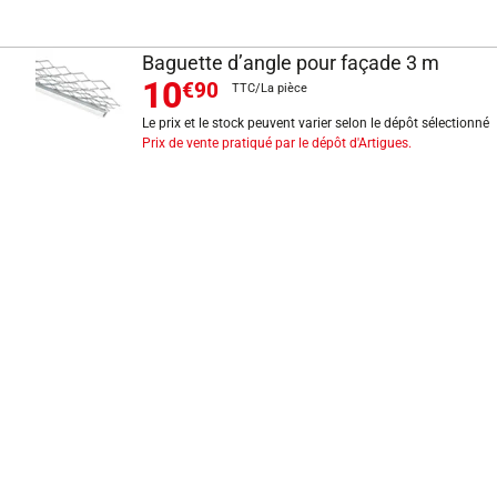
Baguette d’angle pour façade 3 m
10
€90
TTC/La pièce
Le prix et le stock peuvent varier selon le dépôt sélectionné
Prix de vente pratiqué par le dépôt d'Artigues.
INFORMATIONS LÉGALES
Mentions légales
CGV
Exercer mon droit de rétractation
CGU carte client
Conditions des offres
Politique de protection des données
Politique cookies
Gérer mes préférences de cookies
Newsletter : se désinscrire
Formulaire d'exercice de droits