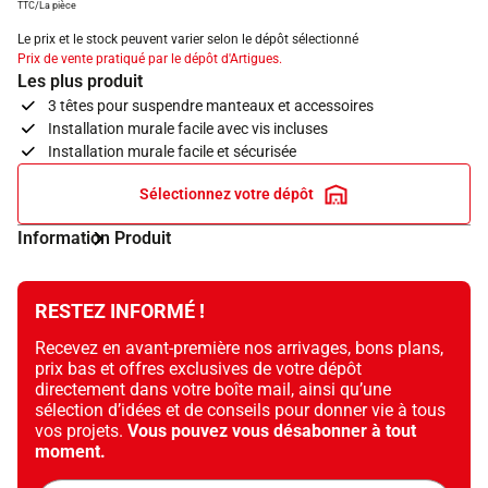
TTC/La pièce
Le prix et le stock peuvent varier selon le dépôt sélectionné
Prix de vente pratiqué par le dépôt d'Artigues.
Les plus produit
3 têtes pour suspendre manteaux et accessoires
Installation murale facile avec vis incluses
Installation murale facile et sécurisée
Sélectionnez votre dépôt
Information Produit
RESTEZ INFORMÉ !
Recevez en avant-première nos arrivages, bons plans,
prix bas et offres exclusives de votre dépôt
directement dans votre boîte mail, ainsi qu’une
sélection d’idées et de conseils pour donner vie à tous
vos projets.
Vous pouvez vous désabonner à tout
moment.