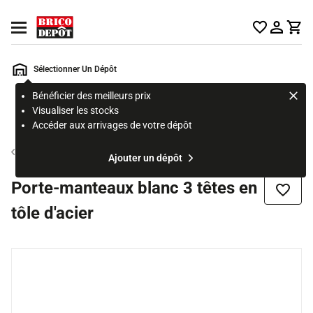
Accueil Brico Dépôt
Ouvrir le menu
Sélectionner Un Dépôt
Bénéficier des meilleurs prix
Rechercher
Visualiser les stocks
un
Accéder aux arrivages de votre dépôt
produit,
ou
Porte-manteau mural
Ajouter un dépôt
une
page
Porte-manteaux blanc 3 têtes en
Ajouter
tôle d'acier