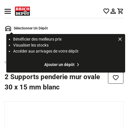
Accueil Brico Dépôt
Ouvrir le menu
Sélectionner Un Dépôt
Bénéficier des meilleurs prix
Rechercher
Visualiser les stocks
un
Accéder aux arrivages de votre dépôt
produit,
ou
Support penderie
Ajouter un dépôt
une
page
2 Supports penderie mur ovale
Ajouter
30 x 15 mm blanc