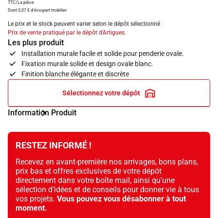
TTC/La pièce
Dont 0,07 € d'éco-part mobilier
Le prix et le stock peuvent varier selon le dépôt sélectionné
Prix de vente pratiqué par le dépôt d'Artigues.
Les plus produit
Installation murale facile et solide pour penderie ovale.
Fixation murale solide et design ovale blanc.
Finition blanche élégante et discrète
Sélectionnez votre dépôt
Information Produit
RESTEZ INFORMÉ !
Recevez en avant-première nos arrivages, bons plans,
prix bas et offres exclusives de votre dépôt
directement dans votre boîte mail, ainsi qu’une
sélection d’idées et de conseils pour donner vie à tous
vos projets.
Vous pouvez vous désabonner à tout
moment.