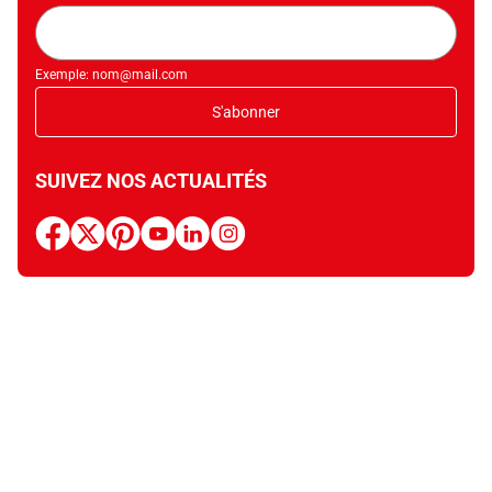
Adresse
mail
Exemple: nom@mail.com
S'abonner
SUIVEZ NOS ACTUALITÉS
facebook
x
pinterest
youtube
linkedin
instagram