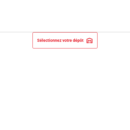
Sélectionnez votre dépôt
INFORMATIONS LÉGALES
NOS ENGAGEMENTS ET EXPERTISE