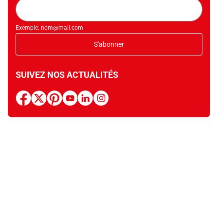
Adresse
mail
Exemple: nom@mail.com
S'abonner
SUIVEZ NOS ACTUALITÉS
facebook
x
pinterest
youtube
linkedin
instagram