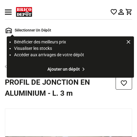
Accueil Brico Dépôt
Ouvrir le menu
Sélectionner Un Dépôt
Bénéficier des meilleurs prix
Rechercher
Visualiser les stocks
un
Accéder aux arrivages de votre dépôt
produit,
ou
Bardage de façade
Ajouter un dépôt
une
page
PROFIL DE JONCTION EN
Ajouter
ALUMINIUM - L. 3 m