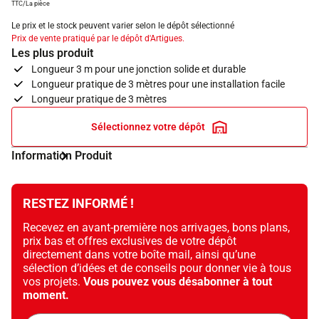
TTC/La pièce
Le prix et le stock peuvent varier selon le dépôt sélectionné
Prix de vente pratiqué par le dépôt d'Artigues.
Les plus produit
Longueur 3 m pour une jonction solide et durable
Longueur pratique de 3 mètres pour une installation facile
Longueur pratique de 3 mètres
Sélectionnez votre dépôt
Information Produit
RESTEZ INFORMÉ !
Recevez en avant-première nos arrivages, bons plans,
prix bas et offres exclusives de votre dépôt
directement dans votre boîte mail, ainsi qu’une
sélection d’idées et de conseils pour donner vie à tous
vos projets.
Vous pouvez vous désabonner à tout
moment.