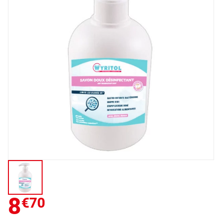
8
€70