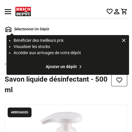
Accueil Brico Dépôt
Ouvrir le menu
Sélectionner Un Dépôt
Bénéficier des meilleurs prix
Rechercher
Visualiser les stocks
un
Accéder aux arrivages de votre dépôt
produit,
ou
Produit d'entretien
Ajouter un dépôt
une
page
Savon liquide désinfectant - 500
Ajouter
ml
ARRIVAGES