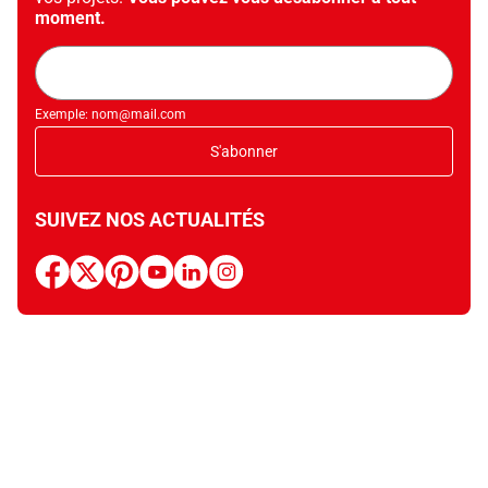
moment.
Adresse
mail
Exemple: nom@mail.com
S'abonner
SUIVEZ NOS ACTUALITÉS
facebook
x
pinterest
youtube
linkedin
instagram