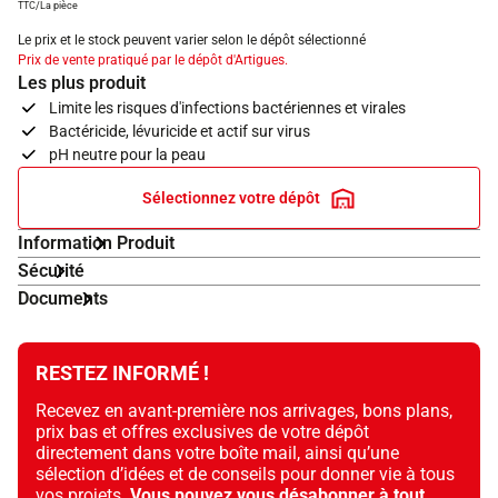
TTC/La pièce
Le prix et le stock peuvent varier selon le dépôt sélectionné
Prix de vente pratiqué par le dépôt d'Artigues.
Les plus produit
Limite les risques d'infections bactériennes et virales
Bactéricide, lévuricide et actif sur virus
pH neutre pour la peau
Sélectionnez votre dépôt
Information Produit
Sécurité
Documents
RESTEZ INFORMÉ !
Recevez en avant-première nos arrivages, bons plans,
prix bas et offres exclusives de votre dépôt
directement dans votre boîte mail, ainsi qu’une
sélection d’idées et de conseils pour donner vie à tous
vos projets.
Vous pouvez vous désabonner à tout